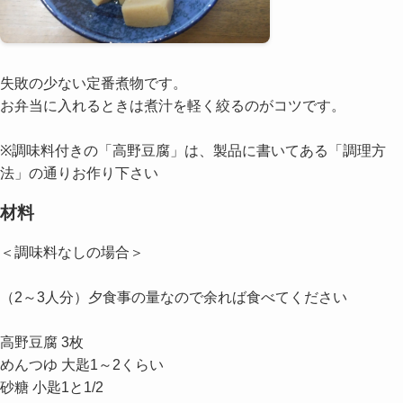
失敗の少ない定番煮物です。
お弁当に入れるときは煮汁を軽く絞るのがコツです。
※調味料付きの「高野豆腐」は、製品に書いてある「調理方
法」の通りお作り下さい
材料
＜調味料なしの場合＞
（2～3人分）夕食事の量なので余れば食べてください
高野豆腐 3枚
めんつゆ 大匙1～2くらい
砂糖 小匙1と1/2