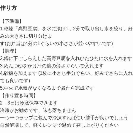
作り方
【下準備】
1.乾燥「高野豆腐」を水に漬け1，2分で取り出し水を絞り、好
みの大きさに切り分けま
す(お弁当は4分の1ぐらいの小ささが並べやすいです)
【調理】
2.鍋に下ごしらえした高野豆腐を入れひたひたに水を入れます
3.めんつゆをかけ汁の倍の薄さぐらいで入れます
4.砂糖を加えます (1枚に小さじ半分ぐらい、好みでさらに入れ
ても良いです)
5.中火で水気がなくなるまで煮たら完成です
【作り置き時間】
2，3日は冷蔵保存できます
冷凍がお勧めです、味も落ちません
一つ一つラップに包んで冷凍すれば使い勝手が良いでしょう
自然解凍して、軽くレンジで温めて召し上がりください