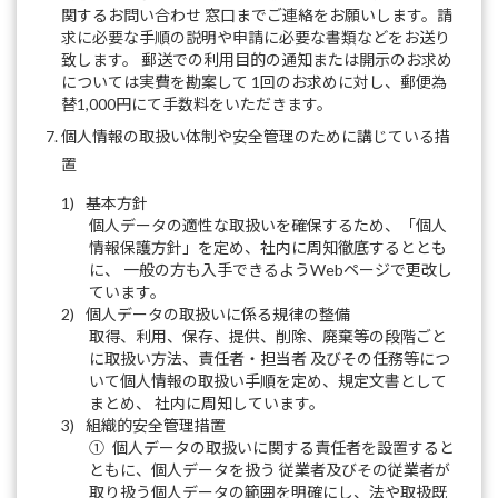
関するお問い合わせ 窓口までご連絡をお願いします。請
求に必要な手順の説明や申請に必要な書類などをお送り
致します。 郵送での利用目的の通知または開示のお求め
については実費を勘案して 1回のお求めに対し、郵便為
替1,000円にて手数料をいただきます。
個人情報の取扱い体制や安全管理のために講じている措
置
1)
基本方針
個人データの適性な取扱いを確保するため、「個人
情報保護方針」を定め、社内に周知徹底するととも
に、 一般の方も入手できるようWebページで更改し
ています。
2)
個人データの取扱いに係る規律の整備
取得、利用、保存、提供、削除、廃棄等の段階ごと
に取扱い方法、責任者・担当者 及びその任務等につ
いて個人情報の取扱い手順を定め、規定文書として
まとめ、 社内に周知しています。
3)
組織的安全管理措置
① 個人データの取扱いに関する責任者を設置すると
ともに、個人データを扱う 従業者及びその従業者が
取り扱う個人データの範囲を明確にし、法や取扱既