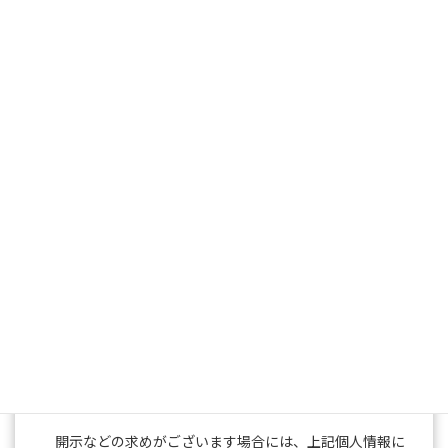
4)
当社従業員情報
人事労務管理、福利厚生、健康管理、セキュリティ
管理などのため
5)
特定個人情報
番号利用法に定められた利用目的のため
保有個人データの取扱いに関する苦情の申し出先
〒108-0014 東京都港区芝4-3-7エムジー田町ビル3F
株式会社 桐生
個人情報に関するお問い合わせ窓口
連絡先03-6722-6728
当社の加入する認定個人情報保護団体について
現在、当社の加入する認定個人情報保護団体はありませ
ん。
開示などの求めに応じる手続き
開示などの求めがございます場合には、上記個人情報に